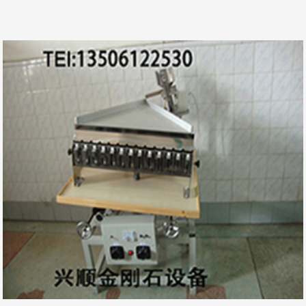
文
章
翻
页