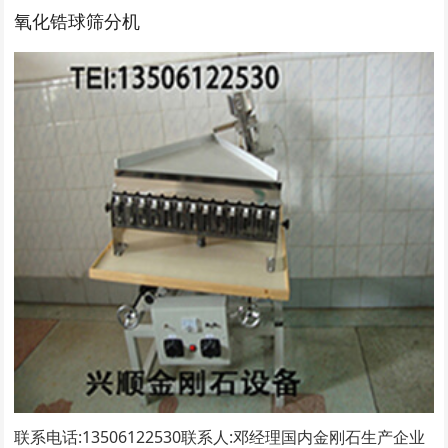
氧化锆球筛分机
联系电话:13506122530联系人:邓经理​国内金刚石生产企业