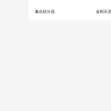
氮化硅分选
金刚石